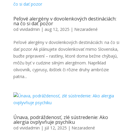
Peľové alergény v dovolenkových destináciách:
na čo si dať pozor
od
vividadmin
|
aug 12, 2025
|
Nezaradené
Peľové alergény v dovolenkových destináciách: na čo si
dať pozor Ak plánujete dovolenkovať mimo Slovenska,
buďte pripravení – rastliny, ktoré doma bežne chýbajú,
môžu byť v cudzine silným alergénom. Napríklad
olivovník, cyprusy, ibištek či rôzne druhy ambrózie
patria...
Únava, podráždenosť, zlé sústredenie: Ako
alergia ovplyvňuje psychiku
od
vividadmin
|
júl 12, 2025
|
Nezaradené