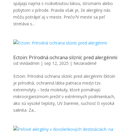
spájajú najmä s rozkvitnutou lúkou, stromami alebo
pobytom v prírode. Pravda však je, že alergény nás
môžu potrápiť aj v meste. Prečo?V meste sa peľ
stretáva s...
Ectoin: Prírodná ochrana slizníc pred alergénmi
od
vividadmin
|
sep 12, 2025
|
Nezaradené
Ectoin: Prírodná ochrana slizníc pred alergénmi Ektoín
je prírodná, ochranná látka patriaca medzi tzv.
extremolyty – teda molekuly, ktoré pomáhajú
mikroorganizmom prežiť v extrémnych podmienkach,
ako sú vysoké teploty, UV žiarenie, suchosť či vysoká
salinita. Za...