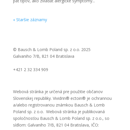
päť tipov, ako zvládať alergické symptómy...
« Staršie záznamy
© Bausch & Lomb Poland sp. z o.o. 2025
Galvaniho 7/B, 821 04 Bratislava
info@vividrinectoin.sk
+421 2 32 334 909
Zásady ochrany súkromia
Webová stránka je určená pre použitie občanov
Slovenskej republiky. Vividrin® ectoin® je ochrannou
a/alebo registrovanou známkou Bausch & Lomb
Poland sp. z o.o. Webová stránka je publikovaná
spoločnosťou Bausch & Lomb Poland sp. z o.o., so
sídlom: Galvaniho 7/B, 821 04 Bratislava, IČO: