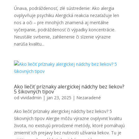
Únava, podráždenosť, zlé sústredenie: Ako alergia
ovplyvňuje psychiku Alergická reakcia nezaťažuje len
nos a oči – pre mnohých znamená aj mentálne
vyčerpanie, podráždenosť či výpadky koncentrácie.
Neustále svrbenie, zahlienenie či slzenie výrazne
narúša kvalitu...
Ako liečiť príznaky alergickej nádchy bez liekov?
5 šikovných tipov
od
vividadmin
|
jan 23, 2025
|
Nezaradené
Ako liečiť príznaky alergickej nádchy bez liekov? 5
šikovných tipov Alergie môžu výrazne ovplyvniť kvalitu
života, no existujú prirodzené metódy, ktoré pomáhajú
zmierniť ich prejavy bez nutnosti užívania liekov. Tu je