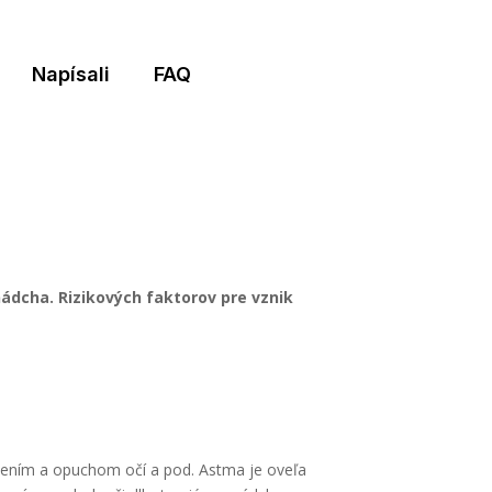
Napísali
FAQ
nádcha. Rizikových faktorov pre vznik
lzením a opuchom očí a pod. Astma je oveľa