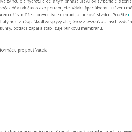
á zvlhčuje a hydratuje oči a tým prináša úľavu od svrbenia či slzeni
počas dňa tak často ako potrebujete. Vďaka špeciálnemu uzáveru môž
em očí si môžete preventívne ochrániť aj nosovú sliznicu. Použite
no
hatý nos. Znižuje škodlivé vplyvy alergénov z ovzdušia a iných vzdušný
 bunky, potláča zápal a stabilizuje bunkovú membránu.
nformáciu pre používateľa
vá stránka je určená pre použitie občanov Slovenskej republiky. Vivi