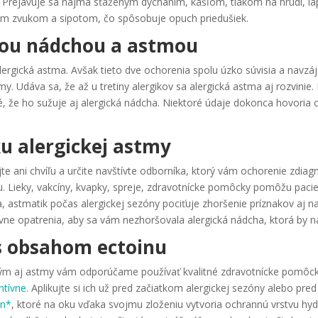
 Prejavuje sa najmä sťaženým dýchaním, kašľom, tlakom na hrudi, la
ým zvukom a sipotom, čo spôsobuje opuch priedušiek.
ckou nádchou a astmou
alergická astma. Avšak tieto dve ochorenia spolu úzko súvisia a navzá
my. Udáva sa, že až u tretiny alergikov sa alergická astma aj rozvinie. 
é, že ho sužuje aj alergická nádcha. Niektoré údaje dokonca hovoria 
ku alergickej astmy
e ani chvíľu a určite navštívte odborníka, ktorý vám ochorenie zdiag
 Lieky, vakcíny, kvapky, spreje, zdravotnícke pomôcky pomôžu pacien
, astmatik počas alergickej sezóny pociťuje zhoršenie príznakov aj n
vne opatrenia, aby sa vám nezhoršovala alergická nádcha, ktorá by nás
s obsahom ectoinu
 tým aj astmy vám odporúčame používať kvalitné zdravotnícke pomôcky
ntívne
. Aplikujte si ich už pred začiatkom alergickej sezóny alebo pr
in*
, ktoré na oku vďaka svojmu zloženiu vytvoria ochrannú vrstvu hy