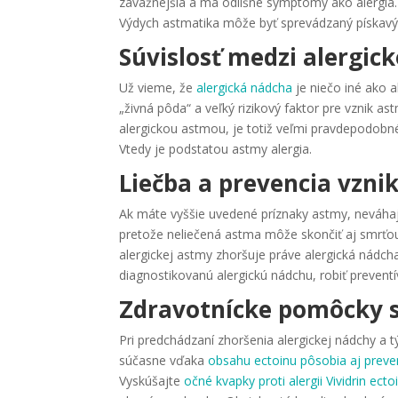
závažnejšia a má odlišné symptómy ako alergia.
Výdych astmatika môže byť sprevádzaný pískav
Súvislosť medzi alergi
Už vieme, že
alergická nádcha
je niečo iné ako 
„živná pôda“ a veľký rizikový faktor pre vznik ast
alergickou astmou, je totiž veľmi pravdepodobn
Vtedy je podstatou astmy alergia.
Liečba a prevencia vzni
Ak máte vyššie uvedené príznaky astmy, neváhajt
pretože neliečená astma môže skončiť aj smrťou.
alergickej astmy zhoršuje práve alergická nádcha
diagnostikovanú alergickú nádchu, robiť preventí
Zdravotnícke pomôcky 
Pri predchádzaní zhoršenia alergickej nádchy a
súčasne vďaka
obsahu ectoinu pôsobia aj preve
Vyskúšajte
očné kvapky proti alergii Vividrin ecto