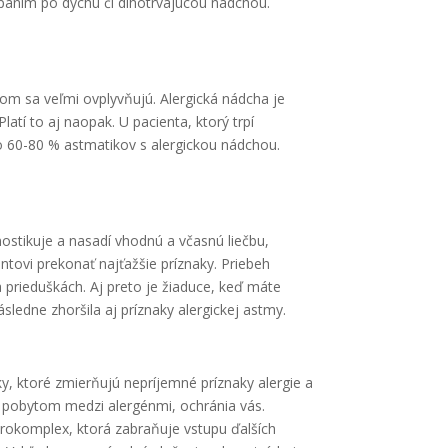
paním po dychu či dlhotrvajúcou nádchou.
jom sa veľmi ovplyvňujú. Alergická nádcha je
Platí to aj naopak. U pacienta, ktorý trpí
o 60-80 % astmatikov s alergickou nádchou.
nostikuje a nasadí vhodnú a včasnú liečbu,
tovi prekonať najťažšie príznaky. Priebeh
a prieduškách. Aj preto je žiaduce, keď máte
ledne zhoršila aj príznaky alergickej astmy.
, ktoré zmierňujú nepríjemné príznaky alergie a
ed pobytom medzi alergénmi, ochránia vás.
drokomplex, ktorá zabraňuje vstupu ďalších