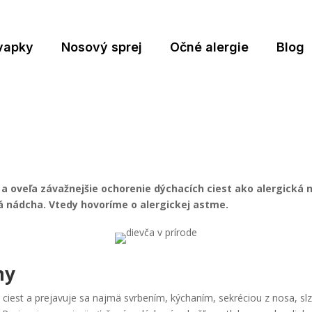
vapky
Nosový sprej
Očné alergie
Blog
a oveľa závažnejšie ochorenie dýchacích ciest ako alergická 
cká nádcha. Vtedy hovoríme o alergickej astme.
my
h ciest a prejavuje sa najmä svrbením, kýchaním, sekréciou z nosa, s