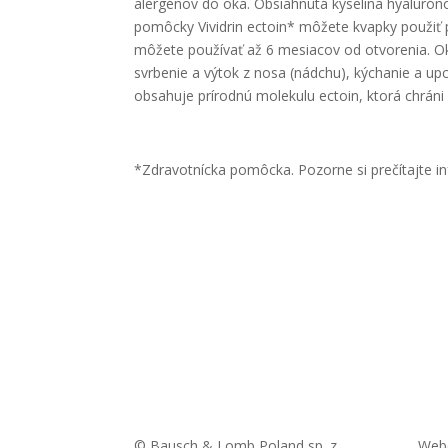
alergénov do oka. Obsiahnutá kyselina hyalurónov
pomôcky Vividrin ectoin* môžete kvapky použiť 
môžete používať až 6 mesiacov od otvorenia. Okr
svrbenie a výtok z nosa (nádchu), kýchanie a upc
obsahuje prírodnú molekulu ectoin, ktorá chráni
*Zdravotnícka pomôcka. Pozorne si prečítajte i
© Bausch & Lomb Poland sp. z
Webo