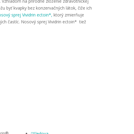
a. Vzhľadom na prírodné zloženie zdravotníckej
u byť kvapky bez konzervačných látok, čiže ich
sový sprej Vividrin ectoin*,
ktorý zmierňuje
ch častíc. Nosový sprej Vividrin ectoin* tiež
drin®
Sledova