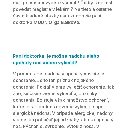
mali pri našom výbere všímať? Čo by sme mali
povedať magistre v lekárni? Na tieto a ostatné
často kladené otázky nám zodpovie pani
doktorka
MUDr. Oľga Bálková
.
Pani doktorka, je možné nádchu alebo
upchatý nos vôbec vyliečiť?
V prvom rade, nádcha a upchatý nos nie je
ochorenie. Je to len príznak nejakého
ochorenia. Pokiaľ vieme vyliečiť ochorenie, tak
áno, súčasne vieme vyliečiť aj príznaky
ochorenia. Existuje však množstvo ochorení,
ktoré lekári dodnes nevedia vyliečiť, napr.
alergická nádcha. V prípade alergickej nádchy
vieme len potláčať jej príznaky, ako sú upchatý
nos, kýchanie, svrbenie, výtok z nosa. V