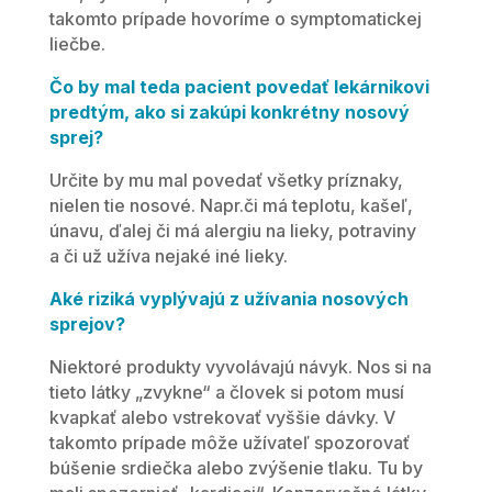
takomto prípade hovoríme o symptomatickej
liečbe.
Čo by mal teda pacient povedať lekárnikovi
predtým, ako si zakúpi konkrétny nosový
sprej?
Určite by mu mal povedať všetky príznaky,
nielen tie nosové. Napr.či má teplotu, kašeľ,
únavu, ďalej či má alergiu na lieky, potraviny
a či už užíva nejaké iné lieky.
Aké riziká vyplývajú z užívania nosových
sprejov?
Niektoré produkty vyvolávajú návyk. Nos si na
tieto látky „zvykne“ a človek si potom musí
kvapkať alebo vstrekovať vyššie dávky. V
takomto prípade môže užívateľ spozorovať
búšenie srdiečka alebo zvýšenie tlaku. Tu by