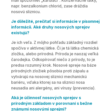
mali spozornieť „kardiaci“. Konzervačné látky,
napr. benzalkonium chlorid, zase dráždia
nosovú sliznicu.
Je dôležité, prečítať si informácie v písomnej
informácii. Aké druhy nosových sprejov
existujú?
Je ich veľa. Z môjho pohľadu základný rozdiel
spočíva v aktívnej látke. Či je tá látka chemická
zložka, alebo prírodná. Príroda je naozaj veľká
čarodejka. Odkopírovať niečo z prírody, to je
predsa rozumný krok. Nosové spreje na báze
prírodných zložiek pôsobia proti zápalu a
vytvárajú na nosovej sliznici mechanickú
bariéru, vďaka ktorej sa na sliznici nosa
neusadia ani alergény, ani vírusy (prevencia).
Aká je účinnosť nosových sprejov s
prírodným základom v porovnaní s bežne
známymi nosovými
sprejmi?