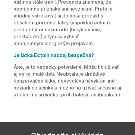
náš nos stále trápil. Prevencia znamená, že
nepríjemné príznaky ani nevzniknú. Preto je
vhodné vstrekovať si do nosa produkt s
obsahom prírodnej látky (napríklad ectoin)
pred pobytom v prírode (bicyklovanie,
prechádzka) a tým sa vyhnúť
nepríjemným alergickým prejavom.
Je látka Ectoin naozaj bezpečná?
Áno, je to vedecky potvrdené. Môžu ho užívať
aj veľmi malé deti. Neobsahuje dráždivé
konzervačné látky, nevyvoláva návyk ani iné
nežiadúce účinky a možno ho užívať súčasne aj
s liekmi na srdiečko, proti bolesti, antibiotikami.