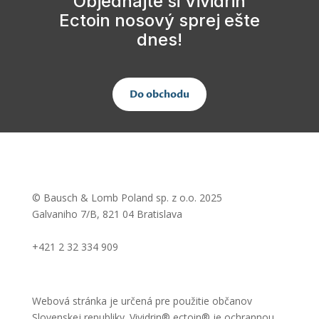
Objednajte si Vividrin
Ectoin nosový sprej ešte
dnes!
Do obchodu
© Bausch & Lomb Poland sp. z o.o. 2025
Galvaniho 7/B, 821 04 Bratislava
info@vividrinectoin.sk
+421 2 32 334 909
Zásady ochrany súkromia
Webová stránka je určená pre použitie občanov
Slovenskej republiky. Vividrin® ectoin® je ochrannou