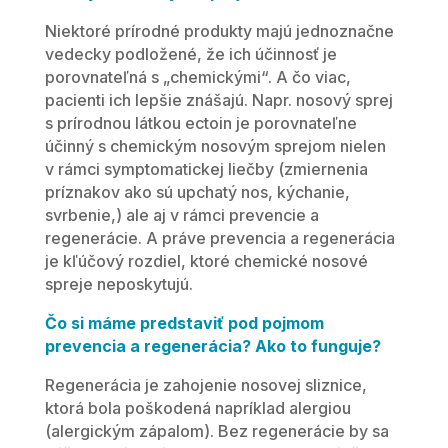
Niektoré prírodné produkty majú jednoznačne
vedecky podložené, že ich účinnosť je
porovnateľná s „chemickými“. A čo viac,
pacienti ich lepšie znášajú. Napr. nosový sprej
s prírodnou látkou ectoin je porovnateľne
účinný s chemickým nosovým sprejom nielen
v rámci symptomatickej liečby (zmiernenia
príznakov ako sú upchatý nos, kýchanie,
svrbenie,) ale aj v rámci prevencie a
regenerácie. A práve prevencia a regenerácia
je kľúčový rozdiel, ktoré chemické nosové
spreje neposkytujú.
Čo si máme predstaviť pod pojmom
prevencia a regenerácia? Ako to funguje?
Regenerácia je zahojenie nosovej sliznice,
ktorá bola poškodená napríklad alergiou
(alergickým zápalom). Bez regenerácie by sa