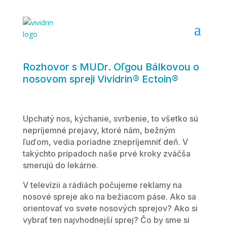
Rozhovor s MUDr. Oľgou Bálkovou o
nosovom spreji Vividrin® Ectoin®
Upchatý nos, kýchanie, svrbenie, to všetko sú
nepríjemné prejavy, ktoré nám, bežným
ľuďom, vedia poriadne znepríjemniť deň. V
takýchto prípadoch naše prvé kroky zväčša
smerujú do lekárne.
V televízii a rádiách počujeme reklamy na
nosové spreje ako na bežiacom páse. Ako sa
orientovať vo svete nosových sprejov? Ako si
vybrať ten najvhodnejší sprej? Čo by sme si